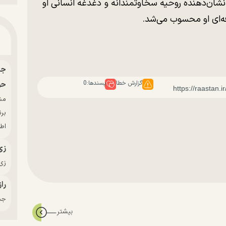
 نشان‌دهنده روحیه سخاوتمندانه و دغدغه انسانی او
‌ای او محسوب می‌شد.
گزارش خطا
پسندها:
0
حو
بر
اط
زی
زی‌
راز
جدی