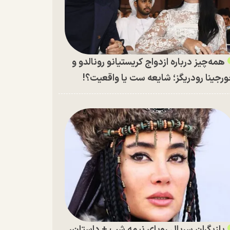
همه‌چیز درباره ازدواج کریستیانو رونالدو و
رجینا رودریگز؛ شایعه ست یا واقعیت؟!
بازیگران سریال رویای نیمه شب + داستان،