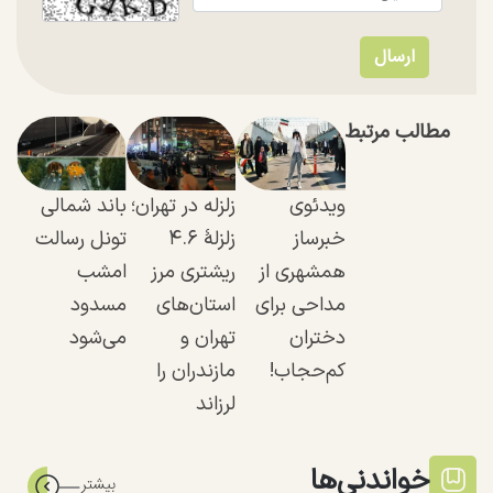
مطالب مرتبط
ویدئوی
زلزله در تهران؛
باند شمالی
خبرساز
زلزلهٔ ۴.۶
تونل رسالت
همشهری از
ریشتری مرز
امشب
مداحی برای
استان‌های
مسدود
دختران
تهران و
می‌شود
کم‌حجاب!
مازندران را
لرزاند
خواندنی‌ها