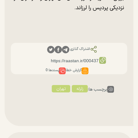
نزدیکی پردیس را لرزاند.
اشتراک گذاری:
گزارش خطا
پسندها:
0
زلزله
تهران
برچسب ها: