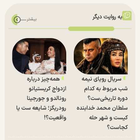
به روایت دیگر
سریال رویای نیمه
همه‌چیز درباره
شب مربوط به کدام
ازدواج کریستیانو
دوره تاریخی‌ست؟
رونالدو و جورجینا
سلطان محمد خدابنده
رودریگز؛ شایعه ست یا
کیست و شهر حله
واقعیت؟!
کجاست؟