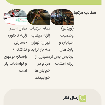
مطالب مرتبط
(ویدیو)
تمام جزئیات
هلال احمر:
وضعیت
زلزله دیشب
زلزله تاکنون
خیابان و
تهران؛ تهران
خسارتی
پارک‌های
سه بار لرزید و
نداشته /
پردیس پس از
بسیاری از
راه‌های بومهن
زلزله امشب
مردم در
و لواسانات باز
خیابان‌ها
است
خوابیدند
ارسال نظر