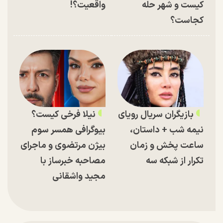
کیست و شهر حله
واقعیت؟!
کجاست؟
بازیگران سریال رویای
نیلا فرخی کیست؟
نیمه شب + داستان،
بیوگرافی همسر سوم
ساعت پخش و زمان
بیژن مرتضوی و ماجرای
تکرار از شبکه سه
مصاحبه خبرساز با
مجید واشقانی