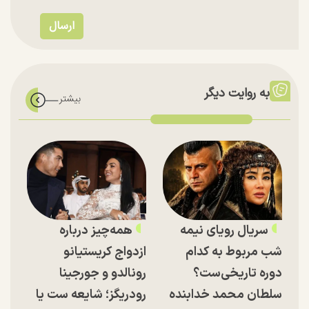
به روایت دیگر
سریال رویای نیمه
همه‌چیز درباره
شب مربوط به کدام
ازدواج کریستیانو
دوره تاریخی‌ست؟
رونالدو و جورجینا
سلطان محمد خدابنده
رودریگز؛ شایعه ست یا