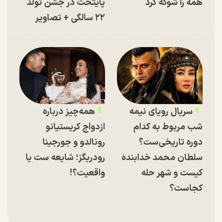
همه را شوکه کرد
پایتخت در جشن تولد
۲۲ سالگی + تصاویر
سریال رویای نیمه
همه‌چیز درباره
شب مربوط به کدام
ازدواج کریستیانو
دوره تاریخی‌ست؟
رونالدو و جورجینا
سلطان محمد خدابنده
رودریگز؛ شایعه ست یا
کیست و شهر حله
واقعیت؟!
کجاست؟