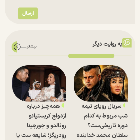
به روایت دیگر
سریال رویای نیمه
همه‌چیز درباره
شب مربوط به کدام
ازدواج کریستیانو
دوره تاریخی‌ست؟
رونالدو و جورجینا
سلطان محمد خدابنده
رودریگز؛ شایعه ست یا