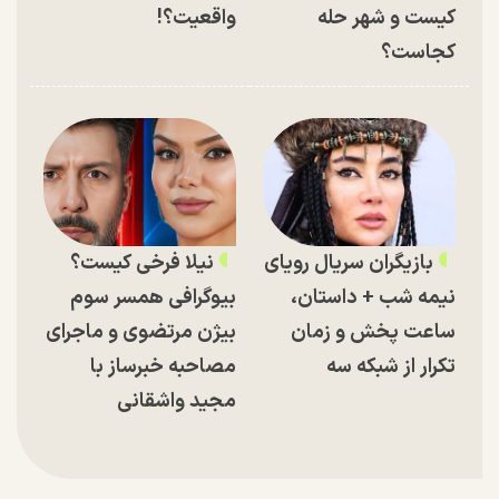
کیست و شهر حله
واقعیت؟!
کجاست؟
بازیگران سریال رویای
نیلا فرخی کیست؟
نیمه شب + داستان،
بیوگرافی همسر سوم
ساعت پخش و زمان
بیژن مرتضوی و ماجرای
تکرار از شبکه سه
مصاحبه خبرساز با
مجید واشقانی