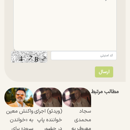
مطالب مرتبط
سجاد
(ویدئو) اجرای
واکنش معین
محمدی
خواننده پاپ
به «خواندن
معروف به
در حضور
سرود» برای