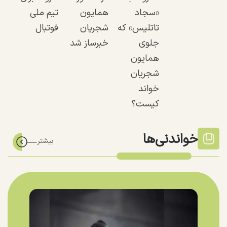
«سجاد
همایون
تیم ملی
تاتلیس» که
شجریان
فوتبال
جلوی
خبرساز شد
همایون
شجریان
خواند
کیست؟
خواندنی‌ها