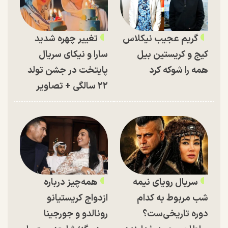
گریم عجیب نیکلاس
تغییر چهره شدید
کیج و کریستین بیل
سارا و نیکای سریال
همه را شوکه کرد
پایتخت در جشن تولد
۲۲ سالگی + تصاویر
سریال رویای نیمه
همه‌چیز درباره
شب مربوط به کدام
ازدواج کریستیانو
دوره تاریخی‌ست؟
رونالدو و جورجینا