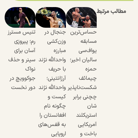
مطالب مرتبط
حساس‌ترین
جنجال در
تنیس مسترز
مسابقه
وزن‌کشی
رم؛ پیروزی
یواف‌سی
مبارزه
آسان برای
سالیان اخیر؛
واحدالله نژند
سینر و حذف
حمزه
با حریف
نواک
چیمائف
آرژانتینی؛
جوکوویچ در
شکست‌ناپذیر
واحدالله نژند
دور نخست
چچنی برابر
کیست و
شان
چگونه نام
استریکلند
افغانستان را
آمریکایی
به قفس‌های
باخت و
اروپایی