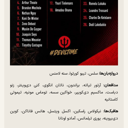
دروازه‌بان‌ها:
سلس، تیبو کورتوا، سنه لامنس
مدافعان:
آرتور تیاته، براندون، ناتان انگوی، کنی دی‌وینتر، زنو
دباست، ماکسیم دی‌کویپر، خواکین سسه، توماس مونیه، تیموتی
کاستانیه
هافبک‌ها:
نیکولاس راسکین، اکسل ویتسل، هانس فاناکن، کوین
دی‌بروینه، یوری تیلمانس، آمادو اونانا