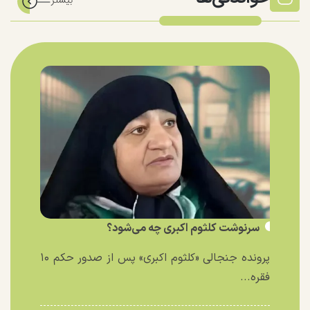
سرنوشت کلثوم اکبری چه می‌شود؟
پرونده جنجالی «کلثوم اکبری» پس از صدور حکم ۱۰
فقره...