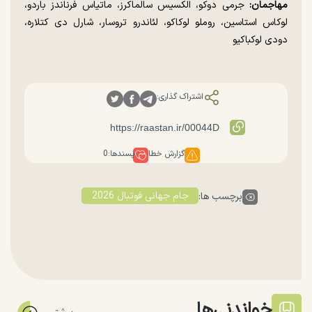
مهاجمان:
جرمی دوکو، الکسیس سالماکرز، ماتیاس فرناندز باردو،
لوکاس استاسین، روملو لوکاکو، لئاندرو تروسار، شارل دی کتلاره،
دودی لوکباکیو
اشتراک گذاری:
گزارش خطا
پسندها:
0
جام جهانی فوتبال 2026
برچسب ها:
خواندنی‌ها