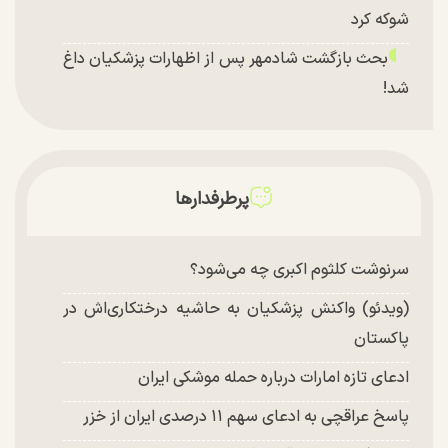
شوکه کرد
بحث بازگشت شادمهر پس از اظهارات پزشکیان داغ
شد!
تغییر چهره شدید سارا و نیکای سریال پایتخت در
جشن تولد ۲۲ سالگی + تصاویر
توافق با آمریکا در انتظار تایید نهایی شعام؟
پرطرفدارها
چند تصویر بسیار زیبا و جدید از هدیه تهرانی منتشر
شد
سرنوشت کلثوم اکبری چه می‌شود؟
(ویدئو) واکنش پزشکیان به حاشیه درختکاری‌اش در
پاکستان
ادعای تازه امارات درباره حمله موشکی ایران
پاسخ عراقچی به ادعای سهم ۱۱ درصدی ایران از خزر