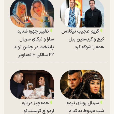
گریم عجیب نیکلاس
تغییر چهره شدید
کیج و کریستین بیل
سارا و نیکای سریال
همه را شوکه کرد
پایتخت در جشن تولد
۲۲ سالگی + تصاویر
سریال رویای نیمه
همه‌چیز درباره
شب مربوط به کدام
ازدواج کریستیانو