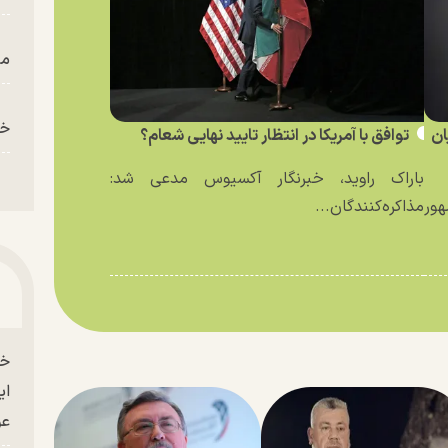
من
خز
ان
توافق با آمریکا در انتظار تایید نهایی شعام؟
باراک راوید، خبرنگار آکسیوس مدعی شد:
ور
مذاکره‌کنندگان...
خو
ای
عو