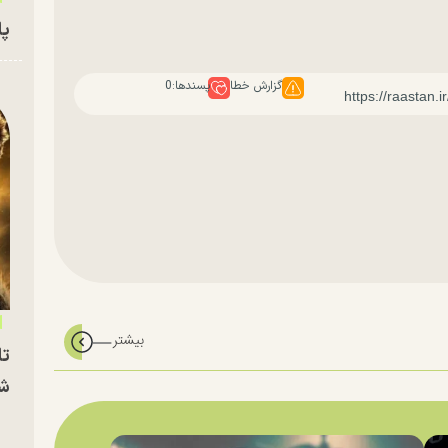
پای
گزارش خطا
پسندها:
0
تا
شه