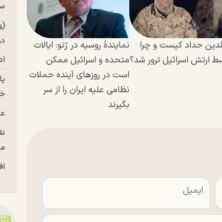
سر
(و
در
لدین حداد کیست و چرا
نمایندهٔ روسیه در ژنو: ایالات
ط ارتش اسرائیل ترور شد؟
متحده و اسرائیل ممکن
اد
است در روز‌های آینده حملات
نظامی علیه ایران را از سر
خز
بگیرند
عل
نق
من
اف