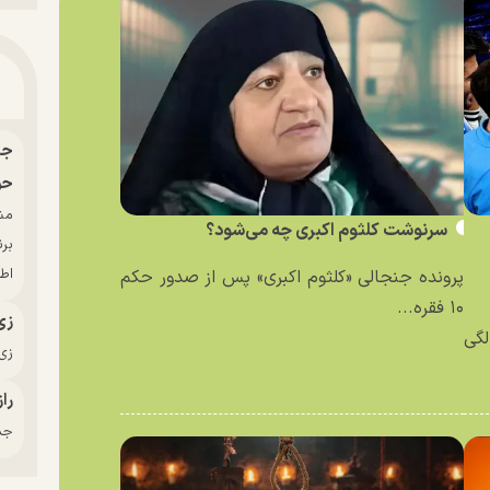
حو
سرنوشت کلثوم اکبری چه می‌شود؟
بر
اط
پرونده جنجالی «کلثوم اکبری» پس از صدور حکم
۱۰ فقره...
زی
لیونل مسی، در ۶۸سالگی
زی‌
راز
جدی