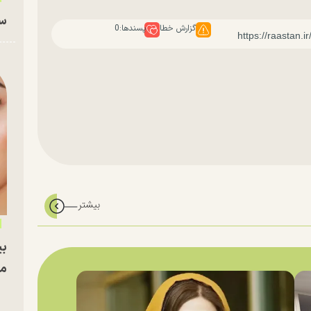
سا
گزارش خطا
پسندها:
0
بی
مج