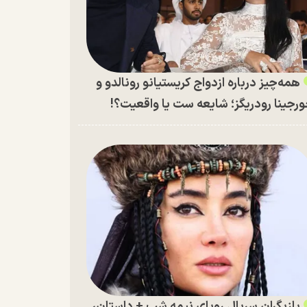
همه‌چیز درباره ازدواج کریستیانو رونالدو و
رجینا رودریگز؛ شایعه ست یا واقعیت؟!
بازیگران سریال رویای نیمه شب + داستان،