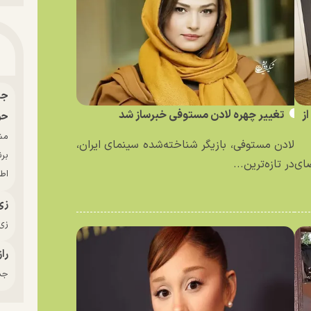
ز
تغییر چهره لادن مستوفی خبرساز شد
حو
لادن مستوفی، بازیگر شناخته‌شده سینمای ایران،
بر
ای
در تازه‌ترین...
اط
زی
زی‌
راز
جدی