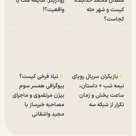
سلطان محمد خدابنده
رودریگز؛ شایعه ست یا
کیست و شهر حله
واقعیت؟!
کجاست؟
بازیگران سریال رویای
نیلا فرخی کیست؟
نیمه شب + داستان،
بیوگرافی همسر سوم
ساعت پخش و زمان
بیژن مرتضوی و ماجرای
تکرار از شبکه سه
مصاحبه خبرساز با
مجید واشقانی