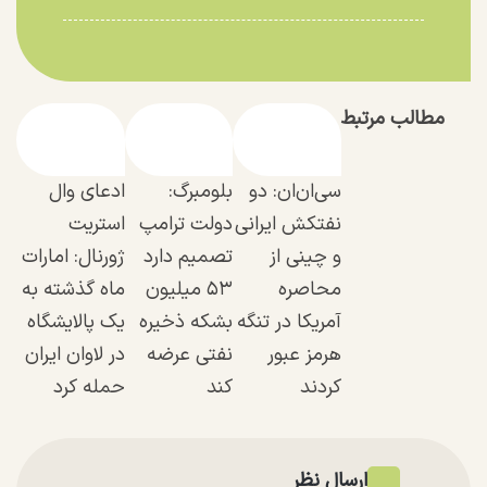
مطالب مرتبط
سی‌ان‌ان: دو
بلومبرگ:
ادعای وال
نفتکش ایرانی
دولت ترامپ
استریت
و چینی از
تصمیم دارد
ژورنال: امارات
محاصره
۵۳ میلیون
ماه گذشته به
آمریکا در تنگه
بشکه ذخیره
یک پالایشگاه
هرمز عبور
نفتی عرضه
در لاوان ایران
کردند
کند
حمله کرد
ارسال نظر