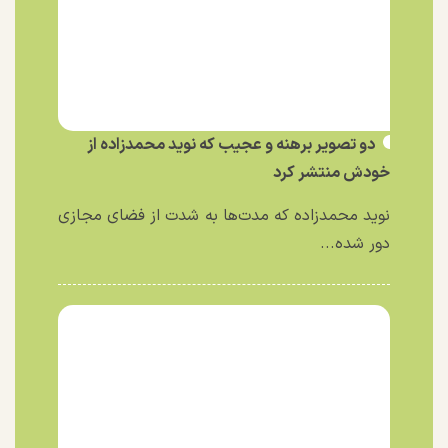
دو تصویر برهنه و عجیب که نوید محمدزاده از
خودش منتشر کرد
نوید محمدزاده که مدت‌ها به شدت از فضای مجازی
دور شده...