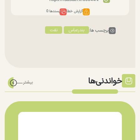
گزارش خطا
پسندها:
0
بندرعباس
نفت
برچسب ها:
خواندنی‌ها