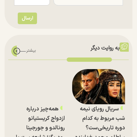
به روایت دیگر
سریال رویای نیمه
همه‌چیز درباره
شب مربوط به کدام
ازدواج کریستیانو
دوره تاریخی‌ست؟
رونالدو و جورجینا