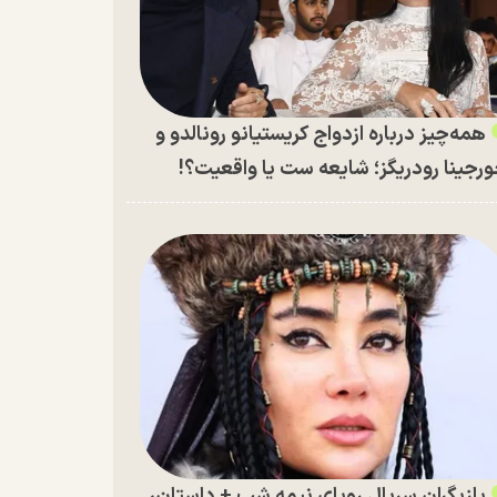
همه‌چیز درباره ازدواج کریستیانو رونالدو و
رجینا رودریگز؛ شایعه ست یا واقعیت؟!
بازیگران سریال رویای نیمه شب + داستان،