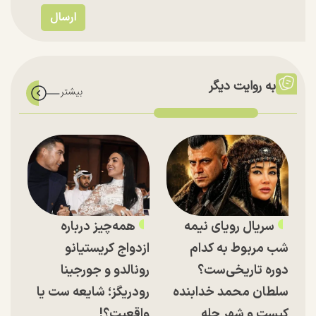
به روایت دیگر
سریال رویای نیمه
همه‌چیز درباره
شب مربوط به کدام
ازدواج کریستیانو
دوره تاریخی‌ست؟
رونالدو و جورجینا
سلطان محمد خدابنده
رودریگز؛ شایعه ست یا
کیست و شهر حله
واقعیت؟!