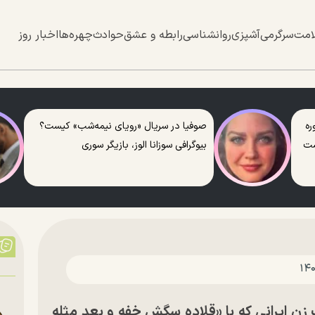
امت
سرگرمی
آشپزی
روانشناسی
رابطه و عشق
حوادث
چهره‌ها
اخبار روز
ره
صوفیا در سریال «رویای نیمه‌شب» کیست؟
ست
بیوگرافی سوزانا الوز، بازیگر سوری
ن ایرانی که با «قلاده سگش خفه و بعد مثله