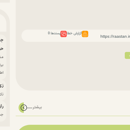
گزارش خطا
پسندها:
0
حو
بر
اط
زی
زی‌
راز
جدی