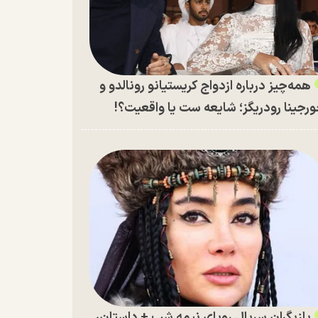
همه‌چیز درباره ازدواج کریستیانو رونالدو و
رجینا رودریگز؛ شایعه ست یا واقعیت؟!
بازیگران سریال رویای نیمه شب + داستان،