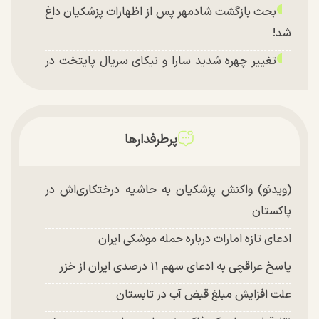
بحث بازگشت شادمهر پس از اظهارات پزشکیان داغ
شد!
تغییر چهره شدید سارا و نیکای سریال پایتخت در
جشن تولد ۲۲ سالگی + تصاویر
توافق با آمریکا در انتظار تایید نهایی شعام؟
چند تصویر بسیار زیبا و جدید از هدیه تهرانی منتشر
پرطرفدارها
شد
(ویدئو) واکنش پزشکیان به حاشیه درختکاری‌اش در
پاکستان
ادعای تازه امارات درباره حمله موشکی ایران
پاسخ عراقچی به ادعای سهم ۱۱ درصدی ایران از خزر
علت افزایش مبلغ قبض آب در تابستان