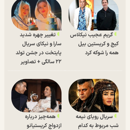
گریم عجیب نیکلاس
تغییر چهره شدید
کیج و کریستین بیل
سارا و نیکای سریال
همه را شوکه کرد
پایتخت در جشن تولد
۲۲ سالگی + تصاویر
سریال رویای نیمه
همه‌چیز درباره
شب مربوط به کدام
ازدواج کریستیانو