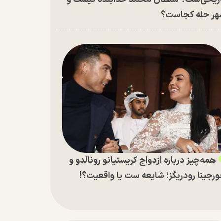
ر حله کجاست؟
همه‌چیز درباره ازدواج کریستیانو رونالدو و
رجینا رودریگز؛ شایعه ست یا واقعیت؟!