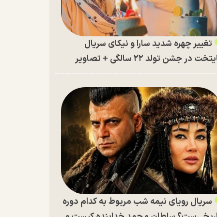
تغییر چهره شدید سارا و نیکای سریال
تخت در جشن تولد ۲۲ سالگی + تصاویر
سریال رویای نیمه شب مربوط به کدام دوره
ریخی‌ست؟ سلطان محمد خدابنده کیست و