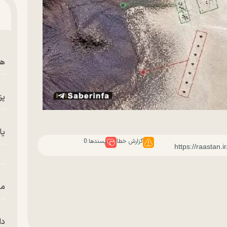
هم
پز
پای
گزارش خطا
پسندها:
0
من
دا