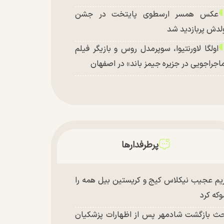
عکس همسر ارسطوی پایتخت در جشن
لدش پربازدید شد
اولگا لاورنتیوا، سوپرمدل روس و بازیگر فیلم
اجراجویی در جزیره جیمز باند» در اصفهان
پرطرفدارها
یم عجیب نیکلاس کیج و کریستین بیل همه را
که کرد
ث بازگشت شادمهر پس از اظهارات پزشکیان