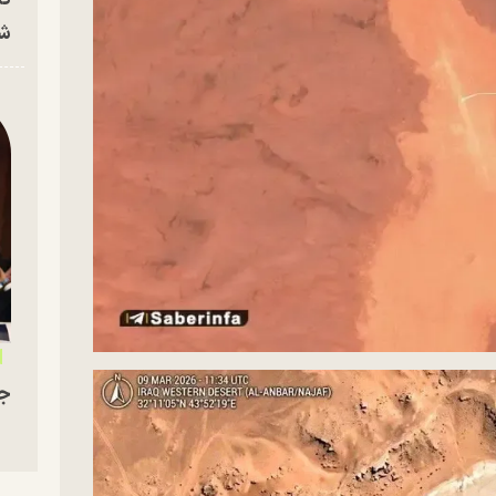
شه
جو