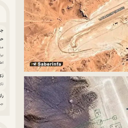
حو
بر
اط
زی
زی‌
راز
جدی