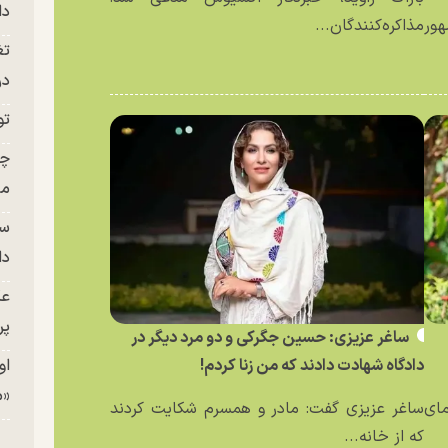
دا
ور
مذاکره‌کنندگان...
تغ
در ج
تو
چن
من
سا
دا
عک
پر
ساغر عزیزی: حسین جگرکی و دو مرد دیگر در
او
دادگاه شهادت دادند که من زنا کردم!
«م
مای
ساغر عزیزی گفت: مادر و همسرم شکایت کردند
که از خانه...