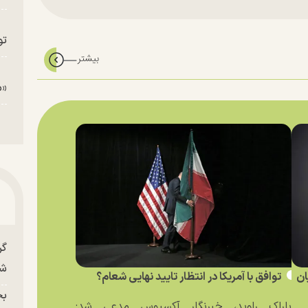
تو
«م
گر
شو
ان
توافق با آمریکا در انتظار تایید نهایی شعام؟
بح
باراک راوید، خبرنگار آکسیوس مدعی شد: