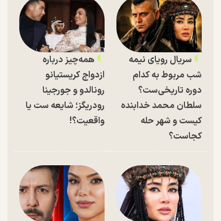
سریال رویای نیمه
همه‌چیز درباره
شب مربوط به کدام
ازدواج کریستیانو
دوره تاریخی‌ست؟
رونالدو و جورجینا
سلطان محمد خدابنده
رودریگز؛ شایعه ست یا
کیست و شهر حله
واقعیت؟!
کجاست؟