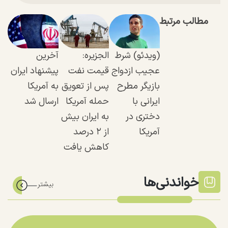
مطالب مرتبط
(ویدئو) شرط
الجزیره:
آخرین
عجیب ازدواج
قیمت نفت
پیشنهاد ایران
بازیگر مطرح
پس از تعویق
به آمریکا
ایرانی با
حمله آمریکا
ارسال شد
دختری در
به ایران بیش
آمریکا
از ۲ درصد
کاهش یافت
خواندنی‌ها