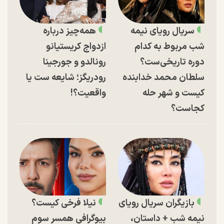
سریال رویای نیمه
همه‌چیز درباره
شب مربوط به کدام
ازدواج کریستیانو
دوره تاریخی‌ست؟
رونالدو و جورجینا
سلطان محمد خدابنده
رودریگز؛ شایعه ست یا
کیست و شهر حله
واقعیت؟!
کجاست؟
بازیگران سریال رویای
نیلا فرخی کیست؟
نیمه شب + داستان،
بیوگرافی همسر سوم