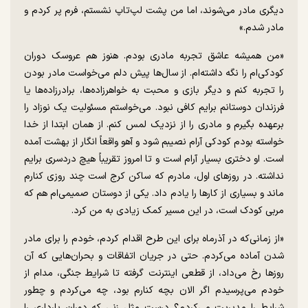
دیگری مادر می‌شوند، اما من پشت لپ‌تاپ نشستم، فرم پر کردم و
مادر شدم.»
«من همیشه عاشق تجربه مادری بودم. هنوز هم عروسک دوران
کودکی‌ام را نگه داشته‌ام. از سال‌ها پیش دلم می‌خواست مادر بودن
را تجربه کنم و دیگر بازی و محبت به خواهرزاده‌ها، برادرزاده‌ها یا
فرزندان دوستانم برایم کافی نبود. می‌خواستم مسئولیت یک نوزاد را
برعهده بگیرم و مادری را از نزدیک لمس کنم. از همان ابتدا از خدا
خواسته بودم کودکی آرام نصیبم شود و آهو واقعاً انگار از بهشت آمده
است. او دختری بسیار آرام است و تا امروز تقریباً هیچ دردسری برایم
نداشته. در روز‌های اول، مادرم که ساکن کرج است چند روزی کنارم
ماند و بسیاری از کار‌ها را یادم داد. یکی از دوستان صمیمی‌ام هم که
مربی کودک است، در این مسیر کمک زیادی به من کرد.
«از زمانی‌که در آذرماه برای این طرح اقدام کردم، خودم را برای مادر
شدن آماده می‌کردم. حتی در جریان اتفاقات و بحران‌هایی که آن
روز‌ها رخ می‌داد، از قطعی اینترنت گرفته تا شرایط جنگی، مدام از
خودم می‌پرسیدم اگر الان بچه کنارم بود، چه می‌کردم و چطور
شرایط را مدیریت می‌کردم؟ درست مثل زنی که دوران بارداری را