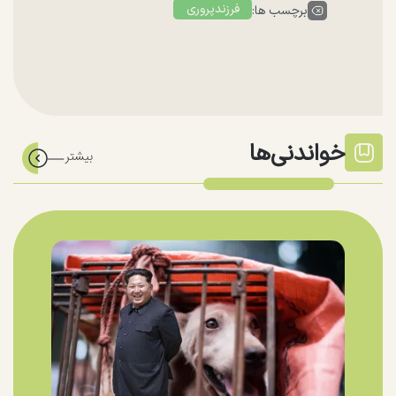
فرزندپروری
برچسب ها:
خواندنی‌ها