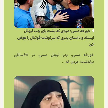
خورخه مسی؛ مردی که پشت پای چپ لیونل
ایستاد و داستان پدری که سرنوشت فوتبال را عوض
کرد
خورخه مسی، پدر لیونل مسی، در ۶۸سالگی
درگذشت؛ مردی که...