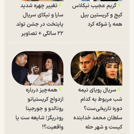
گریم عجیب نیکلاس
تغییر چهره شدید
کیج و کریستین بیل
سارا و نیکای سریال
همه را شوکه کرد
پایتخت در جشن تولد
۲۲ سالگی + تصاویر
سریال رویای نیمه
همه‌چیز درباره
شب مربوط به کدام
ازدواج کریستیانو
دوره تاریخی‌ست؟
رونالدو و جورجینا
سلطان محمد خدابنده
رودریگز؛ شایعه ست یا
کیست و شهر حله
واقعیت؟!