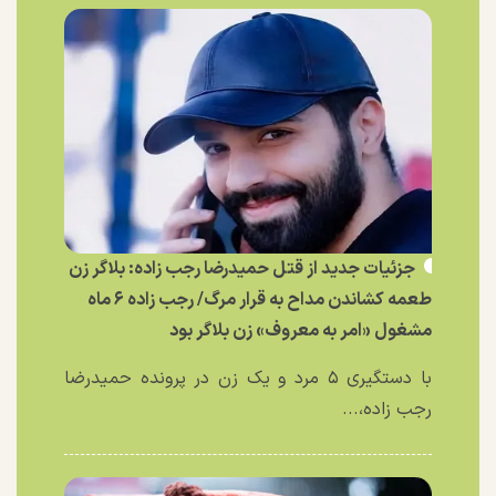
جزئیات جدید از قتل حمیدرضا رجب زاده: بلاگر زن
طعمه کشاندن مداح به قرار مرگ/ رجب زاده ۶ ماه
مشغول «امر به معروف» زن بلاگر بود
با دستگیری ۵ مرد و یک زن در پرونده حمیدرضا
رجب زاده،...