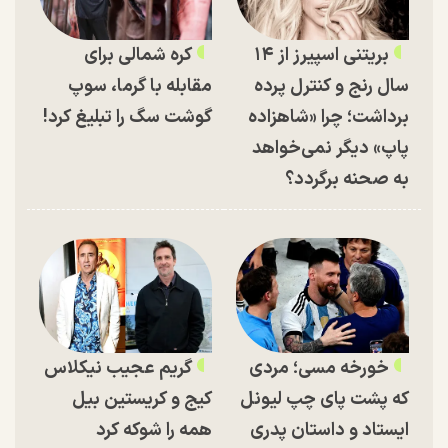
بریتنی اسپیرز از ۱۴
کره شمالی برای
سال رنج و کنترل پرده
مقابله با گرما، سوپ
برداشت؛ چرا «شاهزاده
گوشت سگ را تبلیغ کرد!
پاپ» دیگر نمی‌خواهد
به صحنه برگردد؟
خورخه مسی؛ مردی
گریم عجیب نیکلاس
که پشت پای چپ لیونل
کیج و کریستین بیل
ایستاد و داستان پدری
همه را شوکه کرد