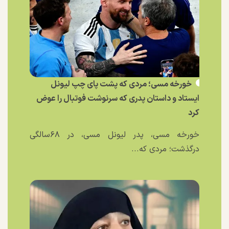
خورخه مسی؛ مردی که پشت پای چپ لیونل
ایستاد و داستان پدری که سرنوشت فوتبال را عوض
کرد
خورخه مسی، پدر لیونل مسی، در ۶۸سالگی
درگذشت؛ مردی که...