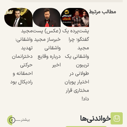
مطالب مرتبط
پشت‌پرده یک
(عکس) پست
مجید
گفتگو؛ چرا
خبرساز مجید
واشقانی:
مجید
واشقانی
تهدید
واشقانی یک
درباره وقایع
دخترانمان
تریبون
اخیر
حرکتی
طولانی در
احمقانه و
اختیار پویان
رادیکال بود
مختاری قرار
داد!
خواندنی‌ها