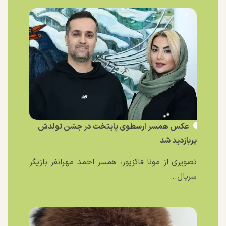
عکس همسر ارسطوی پایتخت در جشن تولدش
پربازدید شد
تصویری از مونا فائزپور، همسر احمد مهرانفر بازیگر
سریال...