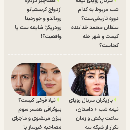
سریال رویای نیمه
همه‌چیز درباره
شب مربوط به کدام
ازدواج کریستیانو
دوره تاریخی‌ست؟
رونالدو و جورجینا
سلطان محمد خدابنده
رودریگز؛ شایعه ست یا
کیست و شهر حله
واقعیت؟!
کجاست؟
بازیگران سریال رویای
نیلا فرخی کیست؟
نیمه شب + داستان،
بیوگرافی همسر سوم
ساعت پخش و زمان
بیژن مرتضوی و ماجرای
تکرار از شبکه سه
مصاحبه خبرساز با