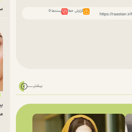
سا
گزارش خطا
پسندها:
0
بی
مج