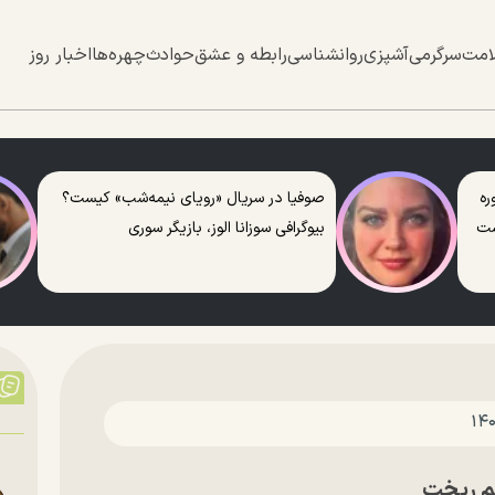
امت
سرگرمی
آشپزی
روانشناسی
رابطه و عشق
حوادث
چهره‌ها
اخبار روز
ره
صوفیا در سریال «رویای نیمه‌شب» کیست؟
ست
بیوگرافی سوزانا الوز، بازیگر سوری
هم ریخت