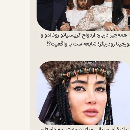
همه‌چیز درباره ازدواج کریستیانو رونالدو و
رجینا رودریگز؛ شایعه ست یا واقعیت؟!
بازیگران سریال رویای نیمه شب + داستان،