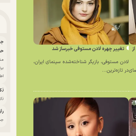
ز
تغییر چهره لادن مستوفی خبرساز شد
حو
لادن مستوفی، بازیگر شناخته‌شده سینمای ایران،
بر
ای
در تازه‌ترین...
اط
زی
زی‌
راز
جدی