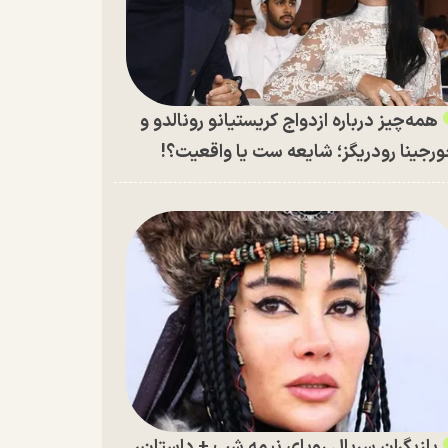
همه‌چیز درباره ازدواج کریستیانو رونالدو و
رجینا رودریگز؛ شایعه ست یا واقعیت؟!
بازیگران سریال رویای نیمه شب + داستان،