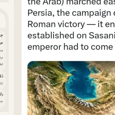
حو
بر
اط
زی
زی‌
راز
جدی