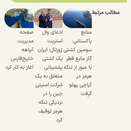
مطالب مرتبط
منابع
ادعای وال
صفحه
پاکستانی:
استریت
مدیریت
سومین کشتی
ژورنال: ایران
آبراهه
گاز مایع قطر
یک کشتی
خلیج‌فارس
با عبور از تنگه
پشتیبانی
آغاز به کار کرد
هرمز در
متعلق به یک
کراچی پهلو
شرکت امنیتی
گرفت
چین را در
نزدیکی تنگه
هرمز توقیف
کرد