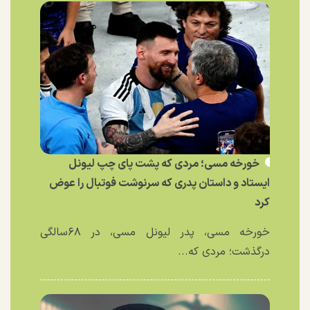
خورخه مسی؛ مردی که پشت پای چپ لیونل
ایستاد و داستان پدری که سرنوشت فوتبال را عوض
کرد
خورخه مسی، پدر لیونل مسی، در ۶۸سالگی
درگذشت؛ مردی که...