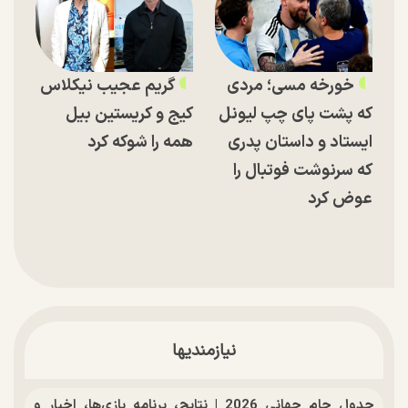
خورخه مسی؛ مردی
گریم عجیب نیکلاس
که پشت پای چپ لیونل
کیج و کریستین بیل
ایستاد و داستان پدری
همه را شوکه کرد
که سرنوشت فوتبال را
عوض کرد
نیازمندیها
جدول جام جهانی 2026 | نتایج، برنامه بازی‌ها، اخبار و