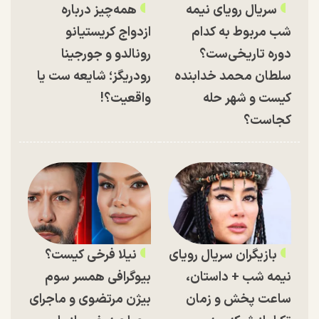
سریال رویای نیمه
همه‌چیز درباره
شب مربوط به کدام
ازدواج کریستیانو
دوره تاریخی‌ست؟
رونالدو و جورجینا
سلطان محمد خدابنده
رودریگز؛ شایعه ست یا
کیست و شهر حله
واقعیت؟!
کجاست؟
بازیگران سریال رویای
نیلا فرخی کیست؟
نیمه شب + داستان،
بیوگرافی همسر سوم
ساعت پخش و زمان
بیژن مرتضوی و ماجرای