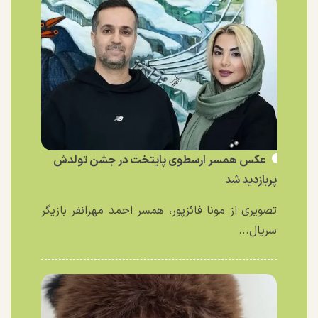
عکس همسر ارسطوی پایتخت در جشن تولدش
پربازدید شد
تصویری از مونا فائزپور، همسر احمد مهرانفر بازیگر
سریال...