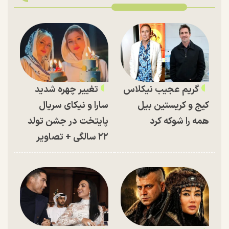
گریم عجیب نیکلاس
تغییر چهره شدید
کیج و کریستین بیل
سارا و نیکای سریال
همه را شوکه کرد
پایتخت در جشن تولد
۲۲ سالگی + تصاویر