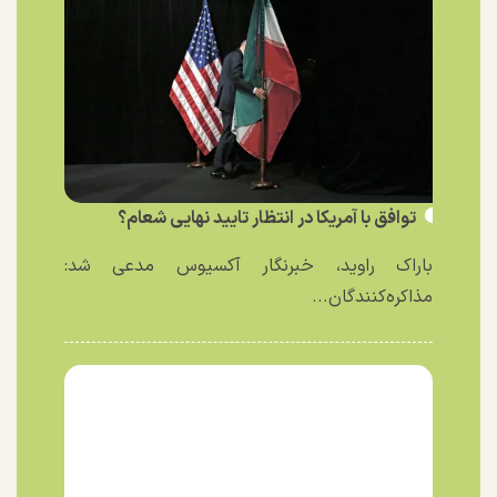
توافق با آمریکا در انتظار تایید نهایی شعام؟
باراک راوید، خبرنگار آکسیوس مدعی شد:
مذاکره‌کنندگان...