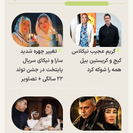
گریم عجیب نیکلاس
تغییر چهره شدید
کیج و کریستین بیل
سارا و نیکای سریال
همه را شوکه کرد
پایتخت در جشن تولد
۲۲ سالگی + تصاویر