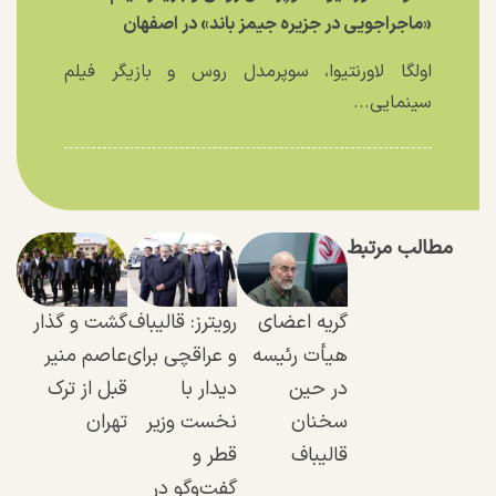
«ماجراجویی در جزیره جیمز باند» در اصفهان
اولگا لاورنتیوا، سوپرمدل روس و بازیگر فیلم
سینمایی...
مطالب مرتبط
گریه اعضای
رویترز: قالیباف
گشت و گذار
هیأت رئیسه
و عراقچی برای
عاصم منیر
در حین
دیدار با
قبل از ترک
سخنان
نخست وزیر
تهران
قالیباف
قطر و
گفت‌و‌گو در