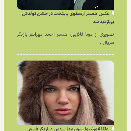
عکس همسر ارسطوی پایتخت در جشن تولدش
پربازدید شد
تصویری از مونا فائزپور، همسر احمد مهرانفر بازیگر
سریال...
اولگا لاورنتیوا، سوپرمدل روس و بازیگر فیلم