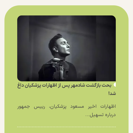
بحث بازگشت شادمهر پس از اظهارات پزشکیان داغ
شد!
اظهارات اخیر مسعود پزشکیان، رییس جمهور
درباره تسهیل...