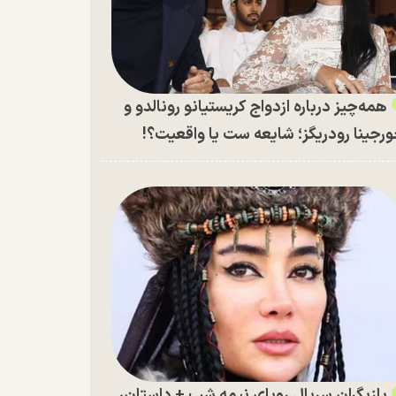
همه‌چیز درباره ازدواج کریستیانو رونالدو و
رجینا رودریگز؛ شایعه ست یا واقعیت؟!
بازیگران سریال رویای نیمه شب + داستان،