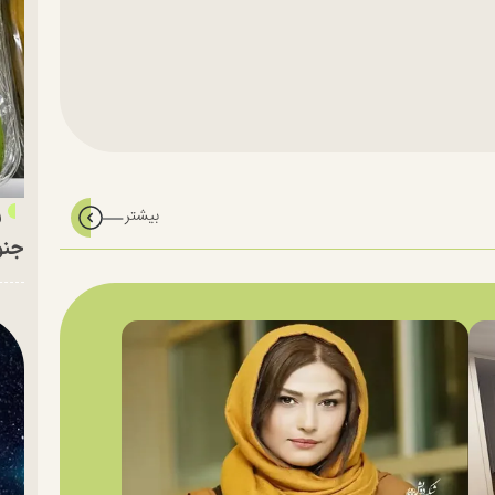
ر
جنو