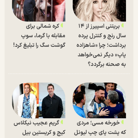
بریتنی اسپیرز از ۱۴
کره شمالی برای
سال رنج و کنترل پرده
مقابله با گرما، سوپ
برداشت؛ چرا «شاهزاده
گوشت سگ را تبلیغ کرد!
پاپ» دیگر نمی‌خواهد
به صحنه برگردد؟
خورخه مسی؛ مردی
گریم عجیب نیکلاس
که پشت پای چپ لیونل
کیج و کریستین بیل