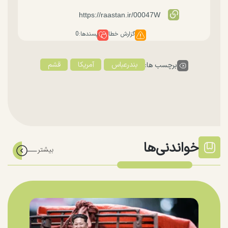
گزارش خطا
پسندها:
0
بندرعباس
آمریکا
قشم
برچسب ها:
خواندنی‌ها