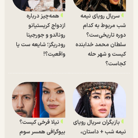
سریال رویای نیمه
همه‌چیز درباره
شب مربوط به کدام
ازدواج کریستیانو
دوره تاریخی‌ست؟
رونالدو و جورجینا
سلطان محمد خدابنده
رودریگز؛ شایعه ست یا
کیست و شهر حله
واقعیت؟!
کجاست؟
بازیگران سریال رویای
نیلا فرخی کیست؟
نیمه شب + داستان،
بیوگرافی همسر سوم