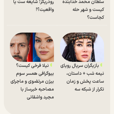
سلطان محمد خدابنده
رودریگز؛ شایعه ست یا
کیست و شهر حله
واقعیت؟!
کجاست؟
بازیگران سریال رویای
نیلا فرخی کیست؟
نیمه شب + داستان،
بیوگرافی همسر سوم
ساعت پخش و زمان
بیژن مرتضوی و ماجرای
تکرار از شبکه سه
مصاحبه خبرساز با
مجید واشقانی