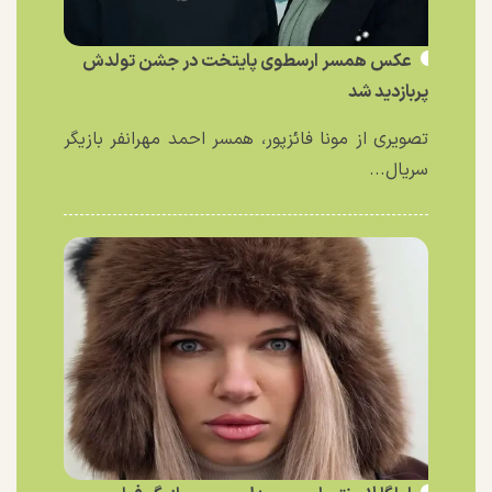
عکس همسر ارسطوی پایتخت در جشن تولدش
پربازدید شد
تصویری از مونا فائزپور، همسر احمد مهرانفر بازیگر
سریال...