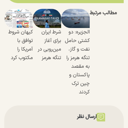
مطالب مرتبط
الجزیره: دو
شرط ایران
کیهان شروط
کشتی حامل
برای آغاز
توافق با
نفت و گاز،
مین‌روبی در
آمریکا را
تنگه هرمز را
تنگه هرمز
مکتوب کرد
به مقصد
پاکستان و
چین ترک
کردند
ارسال نظر