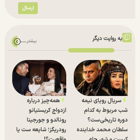
به روایت دیگر
سریال رویای نیمه
همه‌چیز درباره
شب مربوط به کدام
ازدواج کریستیانو
دوره تاریخی‌ست؟
رونالدو و جورجینا
سلطان محمد خدابنده
رودریگز؛ شایعه ست یا
کیست و شهر حله
واقعیت؟!