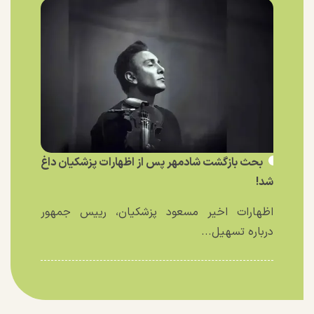
بحث بازگشت شادمهر پس از اظهارات پزشکیان داغ
شد!
اظهارات اخیر مسعود پزشکیان، رییس جمهور
درباره تسهیل...