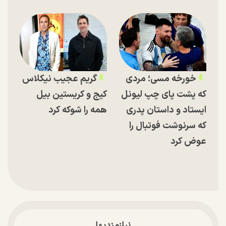
خورخه مسی؛ مردی
گریم عجیب نیکلاس
که پشت پای چپ لیونل
کیج و کریستین بیل
ایستاد و داستان پدری
همه را شوکه کرد
که سرنوشت فوتبال را
عوض کرد
نیازمندیها