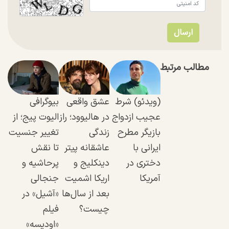
مطالب مرتبط
(ویدئو) شرط
عشق واقعی
بیوگرافی
عجیب ازدواج
در هالیوود؛ راز
الیوت پیج؛ از
بازیگر مطرح
زندگی
تغییر جنسیت
ایرانی با
عاشقانه پیتر
تا نقش
دختری در
دینکلیج و
پرحاشیه و
آمریکا
اریکا اشمیت
جنجالی
بعد از سال‌ها
«آشیل» در
چیست؟
فیلم
«اودیسه»