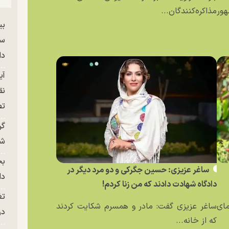
ور
مذاکره‌کنندگان...
بی
سر
دا
آی
نق
تص
گر
شو
بح
ساغر عزیزی: حسین جگرکی و دو مرد دیگر در
دا
دادگاه شهادت دادند که من زنا کردم!
تغ
مای
ساغر عزیزی گفت: مادر و همسرم شکایت کردند
در ج
که از خانه...