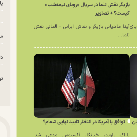
پای
بازیگر نقش تلما در سریال «رویای نیمه‌شب»
کیست؟ + تصاویر
یای
آیدا ماهیانی بازیگر و نقاش ایرانی – آلمانی نقش
تلما...
من
دا
تو
«م
ان
توافق با آمریکا در انتظار تایید نهایی شعام؟
باراک راوید، خبرنگار آکسیوس مدعی شد: