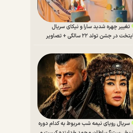
تغییر چهره شدید سارا و نیکای سریال
تخت در جشن تولد ۲۲ سالگی + تصاویر
سریال رویای نیمه شب مربوط به کدام دوره
ریخی‌ست؟ سلطان محمد خدابنده کیست و