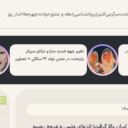
امت
سرگرمی
آشپزی
روانشناسی
رابطه و عشق
حوادث
چهره‌ها
اخبار روز
ر
تغییر چهره شدید سارا و نیکای سریال
پایتخت در جشن تولد ۲۲ سالگی + تصاویر
ان بالا گرفت؛ انزوای ونس و عروج روبیو