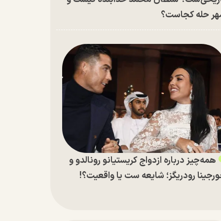
ر حله کجاست؟
همه‌چیز درباره ازدواج کریستیانو رونالدو و
رجینا رودریگز؛ شایعه ست یا واقعیت؟!