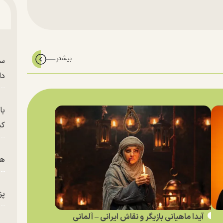
سر
دا
با
کی
هم
پز
آیدا ماهیانی بازیگر و نقاش ایرانی – آلمانی