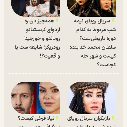
سریال رویای نیمه
همه‌چیز درباره
شب مربوط به کدام
ازدواج کریستیانو
دوره تاریخی‌ست؟
رونالدو و جورجینا
سلطان محمد خدابنده
رودریگز؛ شایعه ست یا
کیست و شهر حله
واقعیت؟!
کجاست؟
بازیگران سریال رویای
نیلا فرخی کیست؟