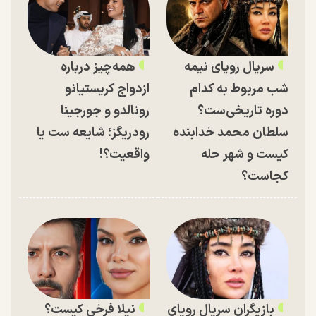
سریال رویای نیمه
همه‌چیز درباره
شب مربوط به کدام
ازدواج کریستیانو
دوره تاریخی‌ست؟
رونالدو و جورجینا
سلطان محمد خدابنده
رودریگز؛ شایعه ست یا
کیست و شهر حله
واقعیت؟!
کجاست؟
بازیگران سریال رویای
نیلا فرخی کیست؟