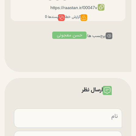
گزارش خطا
پسندها:
0
حسن معجونی
برچسب ها:
ارسال نظر