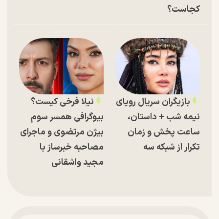
کجاست؟
بازیگران سریال رویای
نیلا فرخی کیست؟
نیمه شب + داستان،
بیوگرافی همسر سوم
ساعت پخش و زمان
بیژن مرتضوی و ماجرای
تکرار از شبکه سه
مصاحبه خبرساز با
مجید واشقانی