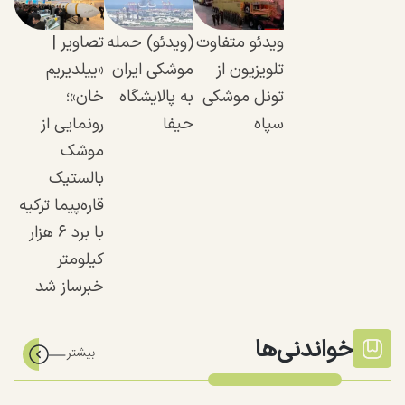
ویدئو متفاوت
(ویدئو) حمله
تصاویر |
تلویزیون از
موشکی ایران
«ییلدیریم
تونل موشکی
به پالایشگاه
خان»؛
سپاه
حیفا
رونمایی از
موشک
بالستیک
قاره‌پیما ترکیه
با برد ۶ هزار
کیلومتر
خبرساز شد
خواندنی‌ها