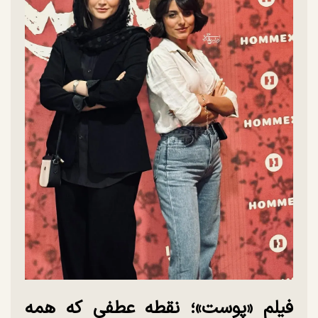
فیلم «پوست»؛ نقطه عطفی که همه