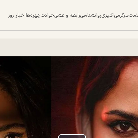
امت
سرگرمی
آشپزی
روانشناسی
رابطه و عشق
حوادث
چهره‌ها
اخبار روز