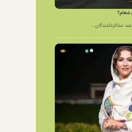
ی شعام؟
د: مذاکره‌کنندگان...