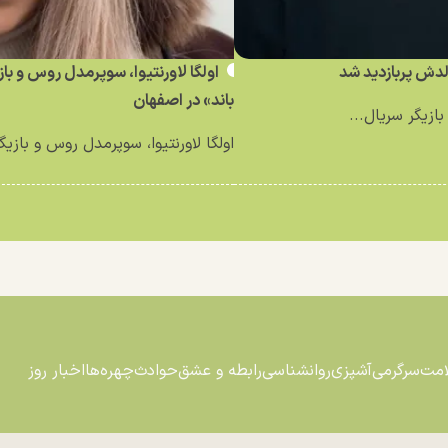
ش پربازدید شد
اولگا لاورنتیوا، سوپرمدل روس و با
باند» در اصفهان
ازیگر سریال...
اولگا لاورنتیوا، سوپرمدل روس و بازیگ
امت
سرگرمی
آشپزی
روانشناسی
رابطه و عشق
حوادث
چهره‌ها
اخبار روز