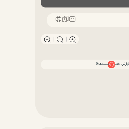
زارش خطا
پسندها:
0