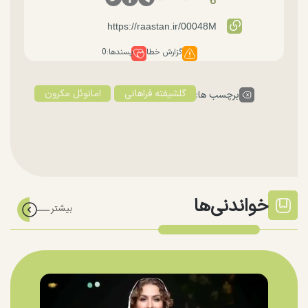
گزارش خطا
پسندها:
0
گلشیفته فراهانی
امانوئل مکرون
برچسب ها:
خواندنی‌ها